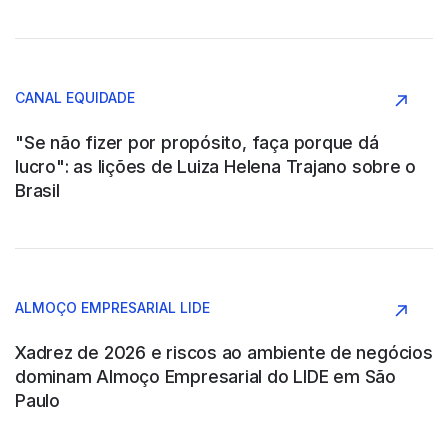
AAPRESID
Argentina
CANAL EQUIDADE
Agronegócio
"Se não fizer por propósito, faça porque dá
lucro": as lições de Luiza Helena Trajano sobre o
Brasil
ABB SAU
Argentina
ALMOÇO EMPRESARIAL LIDE
Construção e Engenharia
Xadrez de 2026 e riscos ao ambiente de negócios
dominam Almoço Empresarial do LIDE em São
Paulo
ABB WOOD