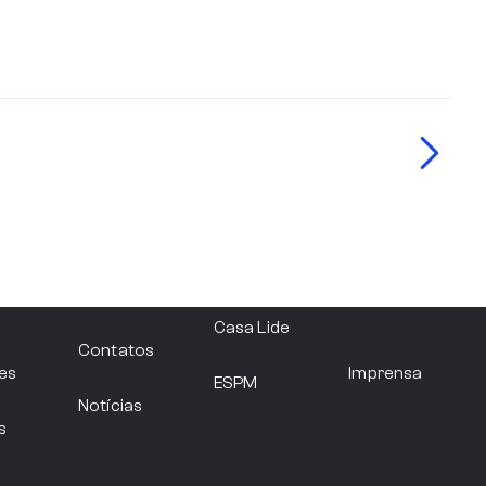
Filie-se
Casa Lide
Contatos
es
Imprensa
ESPM
Notícias
s