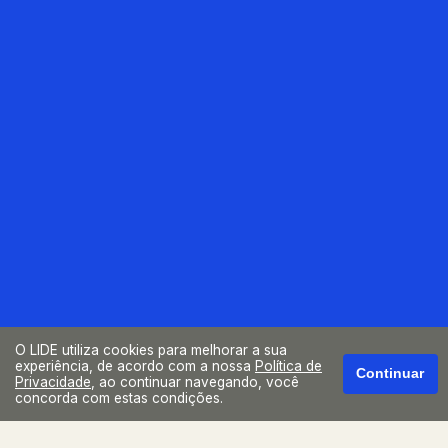
O LIDE utiliza cookies para melhorar a sua
experiência, de acordo com a nossa
Política de
Continuar
Privacidade
, ao continuar navegando, você
concorda com estas condições.
Próximos eventos