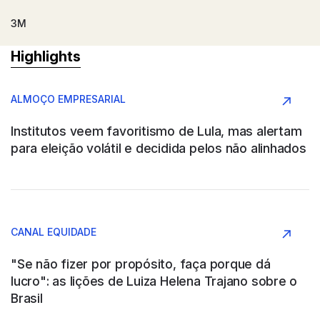
3M
Highlights
Argentina
ALMOÇO EMPRESARIAL
Conglomerado
Institutos veem favoritismo de Lula, mas alertam
para eleição volátil e decidida pelos não alinhados
AAPRESID
Argentina
CANAL EQUIDADE
Agronegócio
"Se não fizer por propósito, faça porque dá
lucro": as lições de Luiza Helena Trajano sobre o
Brasil
ABB SAU