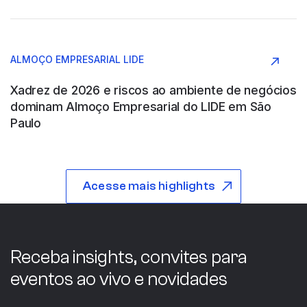
Argentina
ALMOÇO EMPRESARIAL LIDE
Construção e Engenharia
Xadrez de 2026 e riscos ao ambiente de negócios
dominam Almoço Empresarial do LIDE em São
Paulo
ABB WOOD
Acesse mais highlights
São Paulo
Indústria
Receba insights, convites para
eventos ao vivo e novidades
ABC COMPANY