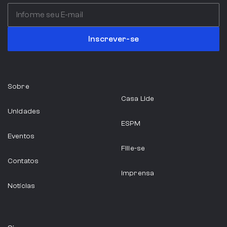
Itália
Inscrever-se
Serviços Profissionais
Sobre
ABIA
Casa Lide
Unidades
São Paulo
ESPM
Eventos
Indústria Alimentícia
Filie-se
Contatos
Imprensa
Notícias
ABRAINC
São Paulo