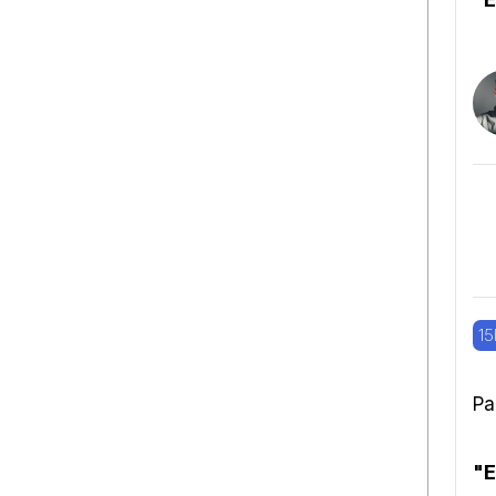
15
Pa
"E