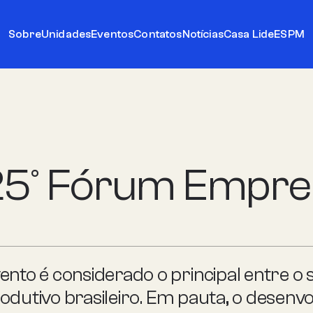
Sobre
Unidades
Eventos
Contatos
Notícias
Casa Lide
ESPM
5° Fórum Empres
ento é considerado o principal entre o 
odutivo brasileiro. Em pauta, o desenv