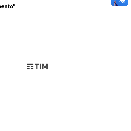
mento"