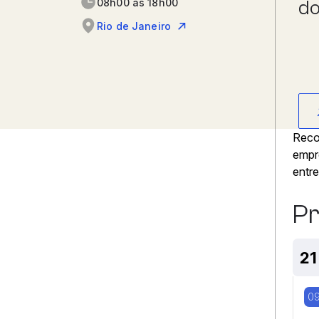
08h00 às 18h00
do
Rio de Janeiro
Reco
empre
entre
P
21
09