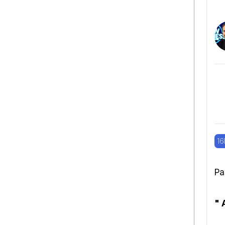
16
Pa
" 