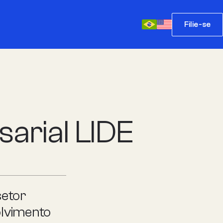
Filie-se
arial LIDE
setor
olvimento