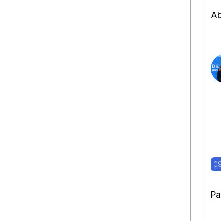
Ab
09
Pa