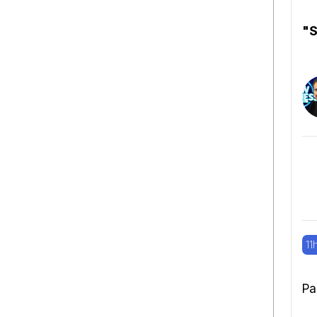
"S
11
Pa