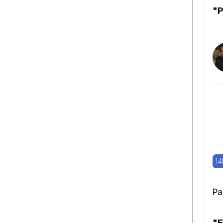
"P
14
Pa
"E