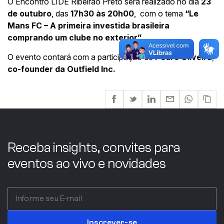
O Encontro LIDE Ribeirão Preto será realizado no dia
23
de outubro
, das
17h30 às 20h00
, com o tema
“Le
Mans FC – A primeira investida brasileira
comprando um clube no exterior”
.
O evento contará com a participação de
Pedro Oliveira
,
co-founder da Outfield Inc.
Receba insights, convites para
eventos ao vivo e novidades
Inscrever-se