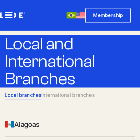
Membership
Local and
International
Branches
Local branches
International branches
Alagoas