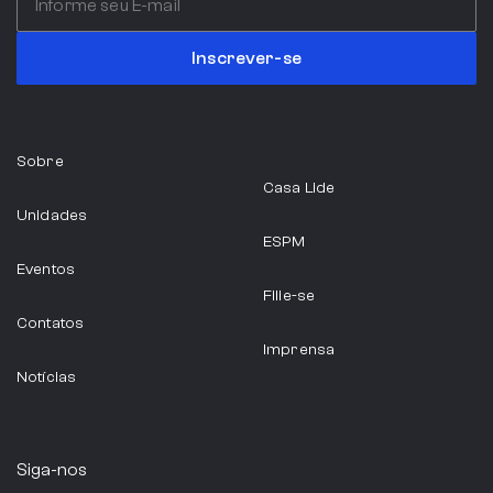
Itália
Inscrever-se
Serviços Profissionais
Sobre
ABIA
Casa Lide
Unidades
São Paulo
ESPM
Eventos
Indústria Alimentícia
Filie-se
Contatos
Imprensa
Notícias
ABRAINC
São Paulo
Siga-nos