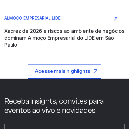
Argentina
ALMOÇO EMPRESARIAL LIDE
Construção e Engenharia
Xadrez de 2026 e riscos ao ambiente de negócios
dominam Almoço Empresarial do LIDE em São
Paulo
ABB WOOD
Acesse mais highlights
São Paulo
Indústria
Receba insights, convites para
eventos ao vivo e novidades
ABC COMPANY