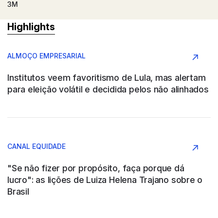
3M
Highlights
Argentina
ALMOÇO EMPRESARIAL
Conglomerado
Institutos veem favoritismo de Lula, mas alertam
para eleição volátil e decidida pelos não alinhados
AAPRESID
Argentina
CANAL EQUIDADE
Agronegócio
"Se não fizer por propósito, faça porque dá
lucro": as lições de Luiza Helena Trajano sobre o
Brasil
ABB SAU