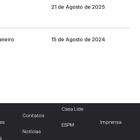
21 de
agosto
de 2025
aneiro
15 de
agosto
de 2024
Filie-se
Casa Lide
Contatos
es
Imprensa
ESPM
Notícias
s