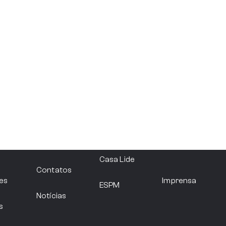
Filie-se
Casa Lide
Contatos
es
Imprensa
ESPM
Notícias
s