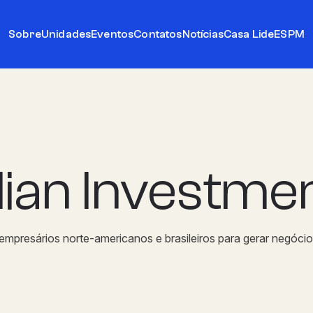
Sobre
Unidades
Eventos
Contatos
Notícias
Casa Lide
ESPM
ilian Investm
presários norte-americanos e brasileiros para gerar negócios