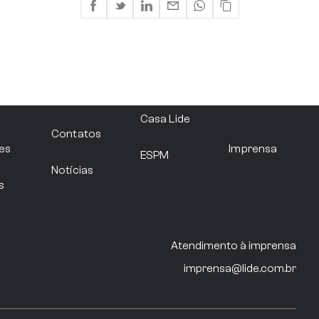
Filie-se
Casa Lide
Contatos
es
Imprensa
ESPM
Notícias
s
Atendimento à imprensa
imprensa@lide.com.br