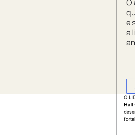
O 
qu
e 
a 
am
O LID
Hall
dese
forta